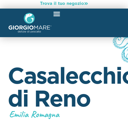
Trova il tuo negozio
Casalecchi
di Reno
Emilia Romagna