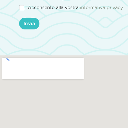
l
o
Acconsento alla vostra
informativa privacy
*
m
e
*
Invia