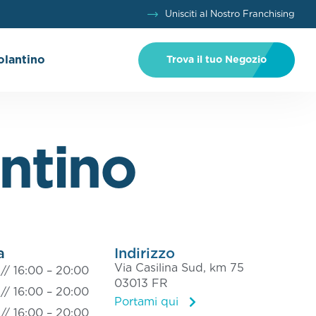
Unisciti al Nostro Franchising
olantino
Trova il tuo Negozio
ntino
a
Indirizzo
Via Casilina Sud, km 75
 //
16:00 – 20:00
03013 FR
 //
16:00 – 20:00
Portami qui
 //
16:00 – 20:00