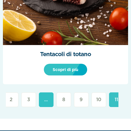
Tentacoli di totano
Scopri di più
2
3
…
8
9
10
11