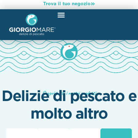
Trova il tuo negozio
Delizie di pescato e
Scopri tutti i nostri prodotti
molto altro