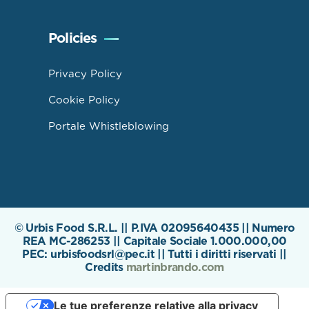
Policies
Privacy Policy
Cookie Policy
Portale Whistleblowing
© Urbis Food S.R.L. || P.IVA 02095640435 || Numero
REA MC-286253 || Capitale Sociale 1.000.000,00
PEC: urbisfoodsrl@pec.it || Tutti i diritti riservati ||
Credits
martinbrando.com
Le tue preferenze relative alla privacy