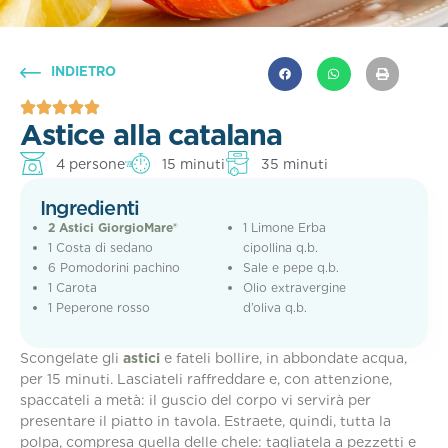
INDIETRO
Astice alla catalana
4 persone
15 minuti
35 minuti
Ingredienti
2 Astici GiorgioMare®
1 Limone Erba
1 Costa di sedano
cipollina q.b.
6 Pomodorini pachino
Sale e pepe q.b.
1 Carota
Olio extravergine
1 Peperone rosso
d’oliva q.b.
Scongelate gli
astici
e fateli bollire, in abbondate acqua,
per 15 minuti. Lasciateli raffreddare e, con attenzione,
spaccateli a metà: il guscio del corpo vi servirà per
presentare il piatto in tavola. Estraete, quindi, tutta la
polpa, compresa quella delle chele: tagliatela a pezzetti e