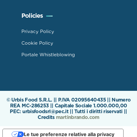
Policies
Privacy Policy
Cookie Policy
Portale Whistleblowing
© Urbis Food S.R.L. || P.IVA 02095640435 || Numero
REA MC-286253 || Capitale Sociale 1.000.000,00
PEC: urbisfoodsrl@pec.it || Tutti i diritti riservati ||
Credits
martinbrando.com
Le tue preferenze relative alla privacy